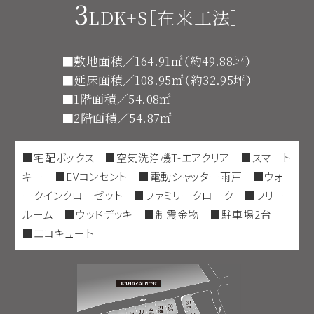
3
LDK+S
在来工法
■敷地面積／164.91㎡（約49.88坪）
■延床面積／108.95㎡（約32.95坪）
■1階面積／54.08㎡
■2階面積／54.87㎡
■宅配ボックス ■空気洗浄機T-エアクリア ■スマート
キー ■EVコンセント ■電動シャッター雨戸 ■ウォ
ークインクローゼット ■ファミリークローク ■フリー
ルーム ■ウッドデッキ ■制震金物 ■駐車場2台
■エコキュート