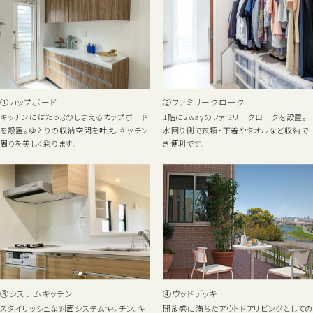
①カップボード
②ファミリークローク
キッチンにはたっぷりしまえるカップボード
1階に2wayのファミリークロークを設置。
を設置。ゆとりの収納空間を叶え、キッチン
水回り側で衣類・下着やタオルなど収納で
周りを美しく彩ります。
き便利です。
③システムキッチン
④ウッドデッキ
スタイリッシュな対面システムキッチン。キ
開放感に満ちたアウトドアリビングとしての